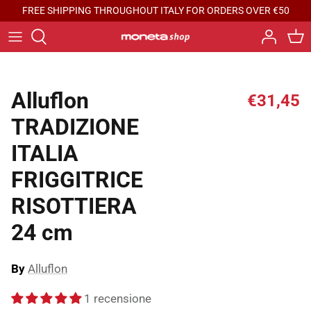
Skip
FREE SHIPPING THROUGHOUT ITALY FOR ORDERS OVER €50
to
content
Typology
MONETA FINEGRES
Hob compatibility
Moneta
Alluflon
€31,45
TRADIZIONE
Specials
Moneta Professional
ITALIA
Berndes
FRIGGITRICE
RISOTTIERA
Currency
24 cm
By
Alluflon
1 recensione