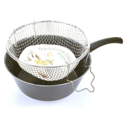
Berndes
Alluflon