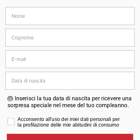
Follow us on social media
Nome
Cognome
E-mail
Data di nascita
Currency
🎂 Inserisci la tua data di nascita per ricevere una
Bermuda (EUR €)
sorpresa speciale nel mese del tuo compleanno.
© 2026
Moneta Shop
.
Moneta is a brand of Alluflon SpA Company
Consenso
Acconsento all'uso dei miei dati personali per
with certified management system in compliance with ISO 9001,
la profilazione delle mie abitudini di consumo
ISO 14001 and SA 8000