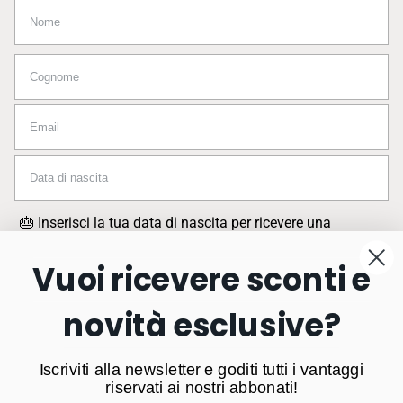
Nome
Cognome
Email
Data di nascita
🎂 Inserisci la tua data di nascita per ricevere una
sorpresa speciale nel mese del tuo compleanno.
Vuoi ricevere sconti e
Iscrivendoti, accetti la nostra
privacy policy
.
Acconsento all'uso dei miei dati personali per la profilazione
novità esclusive?
delle mie abitudini di consumo
Iscriviti
Iscriviti alla newsletter e goditi tutti i vantaggi
riservati ai nostri abbonati!